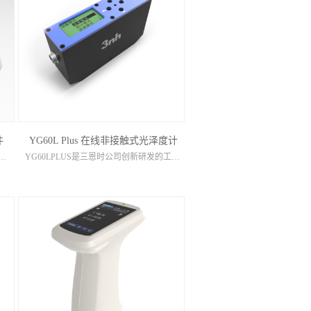
件
YG60L Plus 在线非接触式光泽度计
明1.用卧式测量组件进行测量时，仪器需要处于卧倒状态。如图1，将仪器装上尖嘴测量口径（平底口径无法装入），作好相关设置后，先将组件上小压块转到一边，再...
YG60LPLUS是三恩时公司创新研发的工业级在线光泽度测试仪，采用非接触式测量物体表面光泽度，无接触、不污染、不破坏样品.支持液体、粉末、糊状物、易损品的在线无损检测。简洁的测头设计可集成于自动化生...