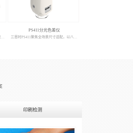
PS411分光色差仪
三恩时PS430是系列高精度机型，12口径全维度适配+重复性ΔE*ab≤0.02，台间差≤0.2表现，专为高端配色、精确颜色传递设计，UV光源+双模式测量技术，覆盖荧光与常规样品，适用于对测色精度要求...
三恩时PS411聚焦全场景尺寸适配，以八口径豪华配置突破复杂样品测量限制，凭借高精度传感器与双光路系统，实现数据稳定输出，适合对样品尺寸兼容性要求高的纺织服装、油漆油墨等行业品质管控。一、性能优势（数...
案
印刷检测