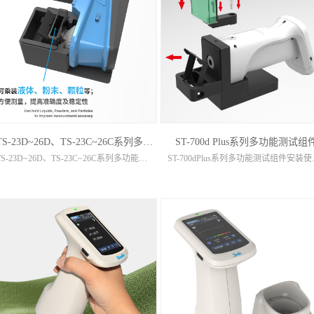
TS-23D~26D、TS-23C~26C系列多功能测试组件
ST-700d Plus系列多功能测试组
TS-23D~26D、TS-23C~26C系列多功能测试组件安装使用说明1.用卧式测量组件进行测量时，仪器需要处于卧倒状态。如图1，将仪器装上平底口径，作好相关设置后，按图示方向装入仪器。2.比色皿紧...
ST-700dPlus系列多功能测试组件安装使用说