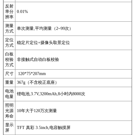
反射
率分
0.01%
辨率
测量
单次测量,平均测量（2~99次）
方式
定位
稳定片定位+摄像头取景定位
方式
白板
校验
非接触式自动白板校验
方式
尺寸
120*75*207mm
重量
367g（不含校正底座）
电池
锂电池,3.7V,3200mAh,8小时内8000次
电量
照明
光源
10年大于120万次测量
寿命
显示
TFT 真彩 3.5inch,电容触摸屏
屏