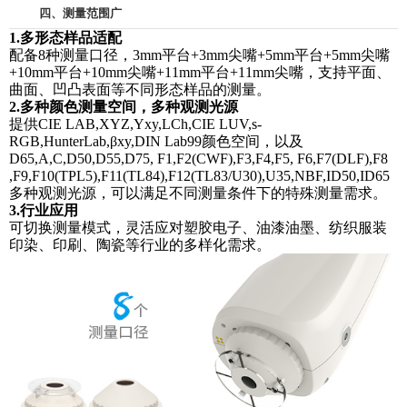
四、测量范围广
1.多形态样品适配
配备
8种测量口径，3mm平台+3mm尖嘴+5mm平台+5mm尖嘴
+10mm平台+10mm尖嘴+11mm平台+11mm尖嘴，支持平面、
曲面、凹凸表面等不同形态样品的测量。
2.多种颜色测量空间，多种观测光源
提供
CIE LAB,XYZ,Yxy,LCh,CIE LUV,s-
RGB,HunterLab,βxy,DIN Lab99颜色空间，以及
D65,A,C,D50,D55,D75, F1,F2(CWF),F3,F4,F5, F6,F7(DLF),F8
,F9,F10(TPL5),F11(TL84),F12(TL83/U30),U35,NBF,ID50,ID65
多种观测光源，可以满足不同测量条件下的特殊测量需求。
3.行业应用
可切换测量模式，灵活应对塑胶电子、油漆油墨、纺织服装
。
印染、印刷、陶瓷等行业的多样化需求