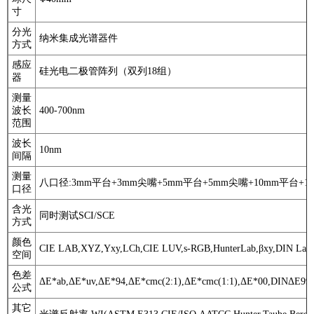
寸
分光
纳米集成光谱器件
方式
感应
硅光电二极管阵列（双列18组）
器
测量
波长
400-700nm
范围
波长
10nm
间隔
测量
八口径:3mm平台+3mm尖嘴+5mm平台+5mm尖嘴+10mm平台+1
口径
含光
同时测试SCI/SCE
方式
颜色
CIE LAB,XYZ,Yxy,LCh,CIE LUV,s-RGB,HunterLab,βxy,DIN Lab
空间
色差
ΔE*ab,ΔE*uv,ΔE*94,ΔE*cmc(2:1),ΔE*cmc(1:1),ΔE*00,DINΔE99,
公式
其它