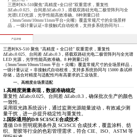
三恩时KS-510聚焦“高精度+全口径”双重需求，重复性
ΔEab≤0.025、台间差ΔEab≤0.3，搭载双路硅光电二极管阵列与全
光谱LED光源，光学性能高效准确。8种测量口径
（3mm/5mm/10mm/11mm平台+尖嘴）覆盖常规尺寸的全场景样
品，一级计量认证+非接触式自动校准，支持多系统协同与1....
产品详情
三恩时KS-510 聚焦 “高精度 + 全口径” 双重需求，重复性
ΔEab≤0.025、台间差 ΔEab≤0.3，搭载双路硅光电二极管阵列与全光谱
LED 光源，光学性能高效准确。8 种测量口径
（3mm/5mm/10mm/11mm 平台 + 尖嘴）覆盖常规尺寸的全场景样品，
一级计量认证 + 非接触式自动校准，支持多系统协同与 15000 条试样
存储，适合对精度与适配性均有高要求的工业场景。
一、高精度全场景适配
1.高精度测量表现，数据准确稳定
重复性
ΔEab≤0.025、台间差 ΔEab≤0.3
，确保批次生产的颜色
一致性。
采用双光路系统设计，通过监测光源能量波动，有效减少测
量干扰，进一步提升稳定性与重复性。
2.国际通用的D/8 SCI/SCE合成技术
遵循
D/8 照明观测条件及 SCI/SCE 合成技术，覆盖涂料、纺
织、塑胶等行业的色彩管理需求，符合 CIE、ISO、ASTM 等
国际标准。