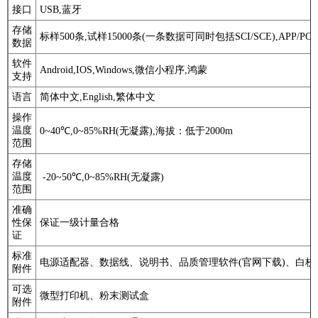
接口
USB,蓝牙
存储
标样500条,试样15000条(一条数据可同时包括SCI/SCE),APP/P
数据
软件
Android,IOS,Windows,微信小程序,鸿蒙
支持
语言
简体中文,English,繁体中文
操作
温度
0~40℃,0~85%RH(无凝露),海拔：低于2000m
范围
存储
温度
-20~50℃,0~85%RH(无凝露)
范围
准确
性保
保证一级计量合格
证
标准
电源适配器、数据线、说明书、品质管理软件(官网下载)、白
附件
可选
微型打印机、粉末测试盒
附件