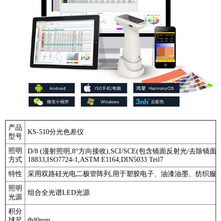
产品
KS-510分光色差仪
型号
照明
D/8 (漫射照明,8°方向接收),SCI/SCE(包含镜面反射光/去除镜面反射光),
方式
18833,ISO7724-1,ASTM E1164,DIN5033 Teil7
特性
采用双路硅光电二极管阵列,用于塑胶电子、油漆油墨、纺织服
照明
组合全光谱LED光源
光源
积分
球尺
Φ40mm