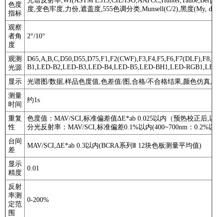
光谱反射率,WI(ASTM E313,CIE/ISO,AATCC,Hunter,Taube,Ber
色度
度,变色牢度,力份,遮盖度,555色调分类,Munsell(C/2),黑度(My
指标
观察
者角
2°/10°
度
观测
D65,A,B,C,D50,D55,D75,F1,F2(CWF),F3,F4,F5,F6,F7(DLF),F8,F
B1,LED-B2,LED-B3,LED-B4,LED-B5,LED-BH1,LED-RG
光源
显示
光谱图/数据,样品色度值,色差值/图,合格/不合格结果,颜色仿真,
测量
约1s
时间
重复
色度值：MAV/SCI,标准偏差值ΔE*ab 0.025以内（预热校正后
性
分光反射率：MAV/SCI,标准偏差0.1%以内(400~700nm：0.2%以
台间
MAV/SCI,ΔE*ab 0.3以内(BCRA系列Ⅱ 12块色板测量平均值)
差
显示
0.01
精度
反射
率测
0-200%
定范
围