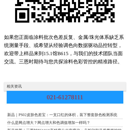
如果您正面临涂料批次色差反复、金属/珠光体系缺乏系
统测量手段、或希望从经验调色向数据驱动品控转型，
欢迎带上样品来到15.1馆B615，与我们的技术团队当面
交流。三恩时期待与您共探涂料色彩管控的精准路径。
相关资讯
021-61278111
四
大
肤
肤
色
新品｜PS02皮肤色差宝：一支口红的体积，装下整套肤色检测系统
色
怎
什么是网点增大？网点增大和色调值增加一样吗？
指
么