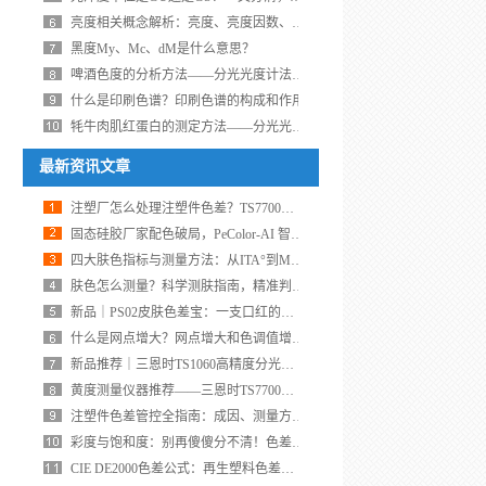
亮度相关概念解析：亮度、亮度因数、亮度对比度的概念和计算公式
黑度My、Mc、dM是什么意思？
啤酒色度的分析方法——分光光度计法、色度仪法、比色计法
什么是印刷色谱？印刷色谱的构成和作用
牦牛肉肌红蛋白的测定方法——分光光度计
最新资讯文章
注塑厂怎么处理注塑件色差？TS7700分光测色仪给出答案
固态硅胶厂家配色破局，PeColor‑AI 智能配色软件攻克硫化变色难题
四大肤色指标与测量方法：从ITA°到MI、EI，读懂肤色数据的底层逻辑
肤色怎么测量？科学测肤指南，精准判定肤色等级与美白效果
新品｜PS02皮肤色差宝：一支口红的体积，装下整套肤色检测系统
什么是网点增大？网点增大和色调值增加一样吗？
新品推荐｜三恩时TS1060高精度分光密度仪：凸版印刷品质量管控的专业
黄度测量仪器推荐——三恩时TS7700分光测色仪
注塑件色差管控全指南：成因、测量方法与仪器选型
彩度与饱和度：别再傻傻分不清！色差仪教你三步搞定测量
CIE DE2000色差公式：再生塑料色差测量的推荐公式