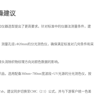
操建议
和仪器选型提出了更高要求。针对标准中的仪器法测量条件，建
件、测量孔径≥Φ20mm的分光测色仪，确保满足标准对几何条件和采
源头消除织物纹理方向对颜色数据的影响。
，选用配备360nm~780nm宽波段+UV光源的分光测色仪，按
ab，建议同步切换至CMC（2:1）公式，并与下游客户统一色差