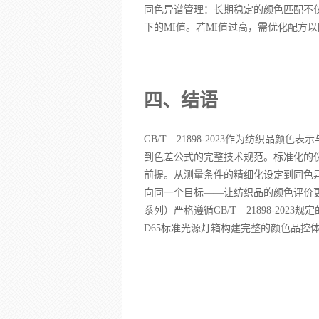
同色异谱管理：长期稳定的颜色匹配不
下的MI值。若MI值过高，需优化配方
四、结语
GB/T 21898-2023作为纺织品
到色差公式的完整技术规范。标准化的
前提。从测量条件的精细化设定到同色
向同一个目标——让纺织品的颜色评价更加
系列）严格遵循GB/T 21898-202
D65标准光源灯箱构建完整的颜色品控