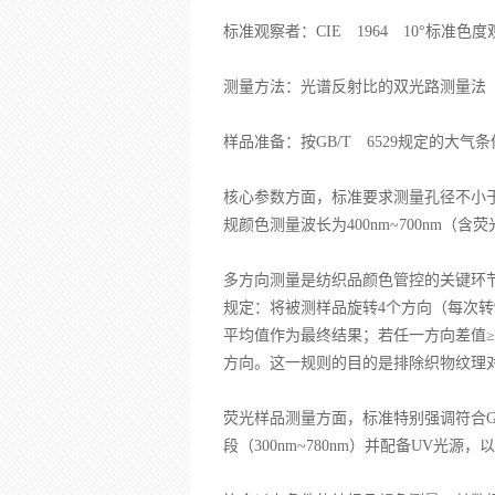
标准观察者：CIE 1964 10°标
测量方法：光谱反射比的双光路测量法（参
样品准备：按GB/T 6529规定的大
核心参数方面，标准要求测量孔径不小于
规颜色测量波长为400nm~700nm（含
多方向测量是纺织品颜色管控的关键环
规定：将被测样品旋转4个方向（每次转90
平均值作为最终结果；若任一方向差值≥
方向。这一规则的目的是排除织物纹理
荧光样品测量方面，标准特别强调符合GB
段（300nm~780nm）并配备UV光