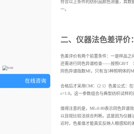
符合以上条件的纺织品颜色测量，其数
一。
二、仪器法色差评价
色差评价有两个前置条件：一是样品之
还需进行同色异谱检查——按照GB/T 77
同色异谱指数MI，只有当5种照明体的M
在线咨询
合格后才采用CMC（2:1）色差公式：在D6
c=1.0。这一参数组合与典型纺织试样
值得注意的是，MI≥0.80表示同色
以目视比较法综合判断。这是因为仪器
近时，色差值才能真实反映人眼感知的