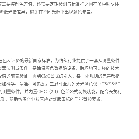
仅需要控制色差值，还需要定期检测与标准样之间在多种照明体
以降低光谱差异，避免在不同光源下出现颜色偏差。
颜色表示与色差评价的最新国家标准，为纺织行业提供了一套从测量条件
仪器法测量条件，是确保颜色数据跨设备、跨场地可比较的技术
异谱的前置验证，再到CMC公式的引入，每一处规则的完善都指
科学、精准、可追溯。三恩时全系列分光测色仪（TS/YS/ST
3规定的测量条件，并内置CMC（2:1）色差公式切换功能，配合天友利
体系，帮助纺织企业从容应对新版国标的质量管控要求。