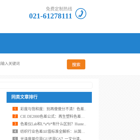
免费定制热线
021-61278111
同类文章排行
彩度与饱和度：别再傻傻分不清！色差仪教你三步搞定测量
CIE DE2000色差公式：再生塑料色差测量的推荐公式
色差仪Lab和L*a*b*有什么区别？Hunter Lab和CIE Lab之争
纺织行业色差ΔE值标准全解析：从国标要求到精准测量
光泽度单位是GU还是GS？一文分清，避免标注出错