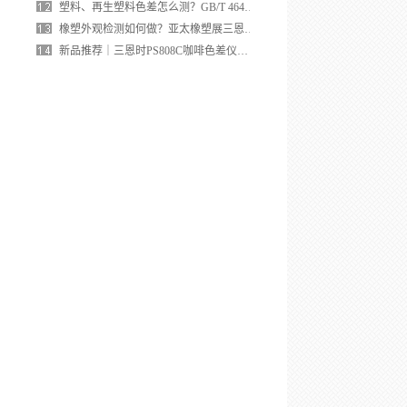
塑料、再生塑料色差怎么测？GB/T 46442-2025仪器选型指南
橡塑外观检测如何做？亚太橡塑展三恩时展位给出答案
新品推荐｜三恩时PS808C咖啡色差仪：用数据精准量化每一锅咖啡的烘焙度