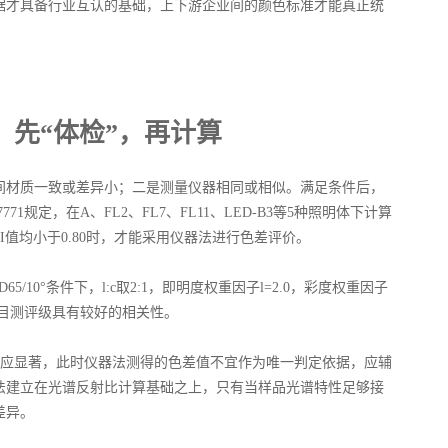
据才具备行业互认的基础，上下游企业间的颜色标准才能真正统
：先“体检”，再计算
间材质一致或差异小；二是测量仪器相同或相似。满足条件后，
71规定，在A、FL2、FL7、FL11、LED-B3等5种照明体下计算
I值均小于0.80时，才能采用仪器法进行色差评价。
5/10°条件下，l:c取2:1，即明度权重因子l=2.0，彩度权重因子
的目测评级具有较好的相关性。
异谱效应显著，此时仪器法测得的色差值不宜作为唯一判定依据，应辅
法建立在光谱反射比计算基础之上，只有当样品光谱特性足够接
差异。