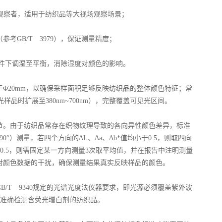
准色度观察者，适用于纺织品等大视场观察场景；
考GB/T 3979），保证测量精度；
气条件下调湿至平衡，消除湿度对颜色的影响。
Φ20mm，以确保采样面积足够反映纺织品的整体颜色特征；常
荧光样品时扩展至380nm~700nm），完整覆盖可见光区间。
节。由于纺织品常存在织物纹理导致的各向异性颜色差异，标准
°）测量，若四个方向的ΔL、Δa、Δb*值均小于0.5，则取四向
0.5，则需固定某一方向测量3次取平均值，并在报告中注明测量
对颜色数据的干扰，确保测量结果真实反映样品的颜色。
/T 9340规定的光谱光度法仪器要求，即光源必须覆盖紫外波
源，以准确检测含荧光增白剂的纺织品。