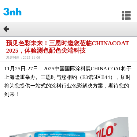
预见色彩未来！三恩时邀您莅临CHINACOAT
2025，体验测色配色尖端科技
发表时间：2025-11-06
11
月
25
日
-27
日，
2025
中国国际涂料展
CHINA COAT
将于
上海隆重举办。
三恩时与您相约（
E3
馆
5
区
B44
），届时
将为您提供一站式的涂料行业色彩解决方案，期待您的
到来！