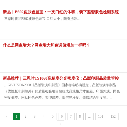
新品｜PS02皮肤色差宝：一支口红的体积，装下整套肤色检测系统
三恩时新品PS02皮肤色差宝 口红大小，随身携带...
什么是网点增大？网点增大和色调值增加一样吗？
...
新品推荐｜三恩时TS1060高精度分光密度仪：凸版印刷品质量管控
的专业
。GB/T 7706-2008《凸版装潢印刷品》国家标准明确规定，凸版装潢印刷品
（柔性版印刷除外）的质量检验项目包括成品规格尺寸偏差、印面外观、同色
密度偏差、同批同色色差、套印误差、墨层光泽度、墨层结合牢度等。...
«
1
2
3
4
5
6
7
8
...
151
152
»