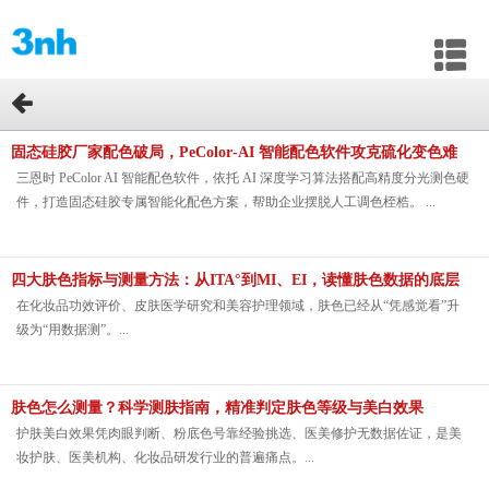
固态硅胶厂家配色破局，PeColor‑AI 智能配色软件攻克硫化变色难
题
三恩时 PeColor AI 智能配色软件，依托 AI 深度学习算法搭配高精度分光测色硬
件，打造固态硅胶专属智能化配色方案，帮助企业摆脱人工调色桎梏。 ...
四大肤色指标与测量方法：从ITA°到MI、EI，读懂肤色数据的底层
逻辑
在化妆品功效评价、皮肤医学研究和美容护理领域，肤色已经从“凭感觉看”升
级为“用数据测”。...
肤色怎么测量？科学测肤指南，精准判定肤色等级与美白效果
护肤美白效果凭肉眼判断、粉底色号靠经验挑选、医美修护无数据佐证，是美
妆护肤、医美机构、化妆品研发行业的普遍痛点。...