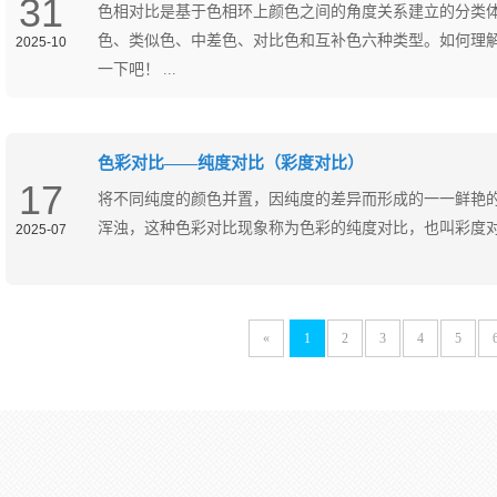
31
色相对比是基于色相环上颜色之间的角度关系建立的分类
色、类似色、中差色、对比色和互补色六种类型。如何理
2025-10
一下吧！ ...
色彩对比——纯度对比（彩度对比）
17
将不同纯度的颜色并置，因纯度的差异而形成的一一鲜艳
浑浊，这种色彩对比现象称为色彩的纯度对比，也叫彩度对比。
2025-07
«
1
2
3
4
5