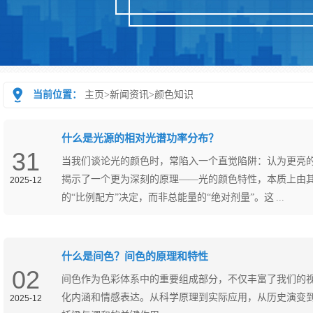
当前位置：
主页
>
新闻资讯
>
颜色知识
什么是光源的相对光谱功率分布？
31
当我们谈论光的颜色时，常陷入一个直觉陷阱：认为更亮
揭示了一个更为深刻的原理——光的颜色特性，本质上由
2025-12
的“比例配方”决定，而非总能量的“绝对剂量”。这 ...
什么是间色？间色的原理和特性
02
间色作为色彩体系中的重要组成部分，不仅丰富了我们的
化内涵和情感表达。从科学原理到实际应用，从历史演变
2025-12