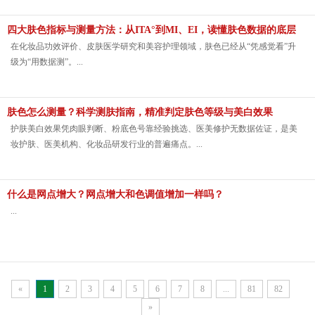
四大肤色指标与测量方法：从ITA°到MI、EI，读懂肤色数据的底层
逻辑
在化妆品功效评价、皮肤医学研究和美容护理领域，肤色已经从“凭感觉看”升
级为“用数据测”。...
肤色怎么测量？科学测肤指南，精准判定肤色等级与美白效果
护肤美白效果凭肉眼判断、粉底色号靠经验挑选、医美修护无数据佐证，是美
妆护肤、医美机构、化妆品研发行业的普遍痛点。...
什么是网点增大？网点增大和色调值增加一样吗？
...
«
1
2
3
4
5
6
7
8
...
81
82
»